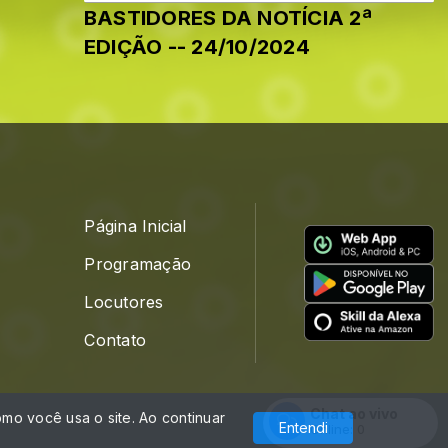
BASTIDORES DA NOTÍCIA 2ª
EDIÇÃO -- 24/10/2024
Página Inicial
Programação
Locutores
Contato
Chat ao vivo
mo você usa o site. Ao continuar
Com a tecnologia
Entendi
Online:
0