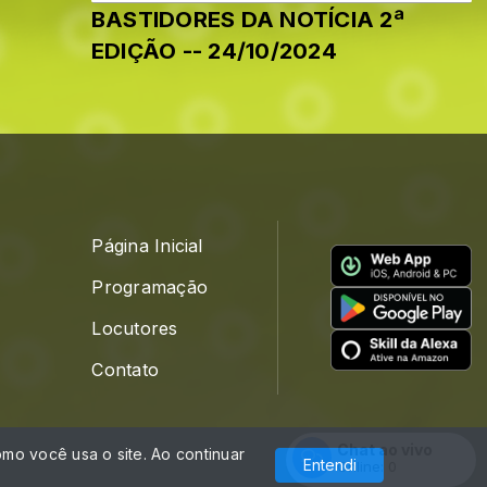
BASTIDORES DA NOTÍCIA 2ª
EDIÇÃO -- 24/10/2024
Página Inicial
Programação
Locutores
Contato
Chat ao vivo
mo você usa o site. Ao continuar
Com a tecnologia
Entendi
Online:
0