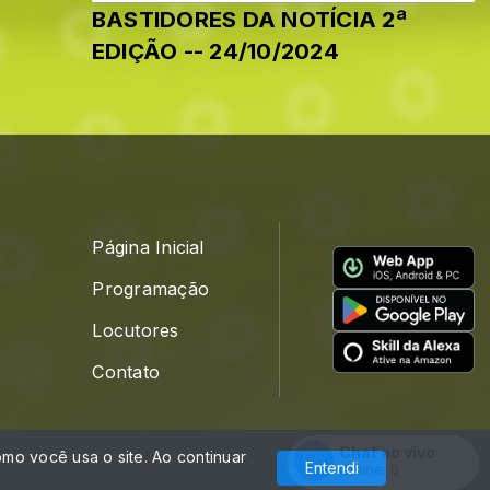
BASTIDORES DA NOTÍCIA 2ª
EDIÇÃO -- 24/10/2024
Página Inicial
Programação
Locutores
Contato
Chat ao vivo
mo você usa o site. Ao continuar
Com a tecnologia
Entendi
Online:
0