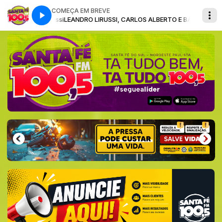
COMEÇA EM BREVE
eandro Lirussi
LEANDRO LIRUSSI, CARLOS ALBERTO E BÁRBARA com Lean