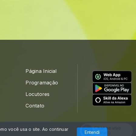
Página Inicial
Programação
Locutores
Contato
Chat ao vivo
mo você usa o site. Ao continuar
Com a tecnologia
Entendi
Online:
0