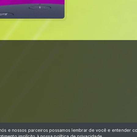
á
 nós e nossos parceiros possamos lembrar de você e entender co
timento implícito à nossa
política de privacidade
.