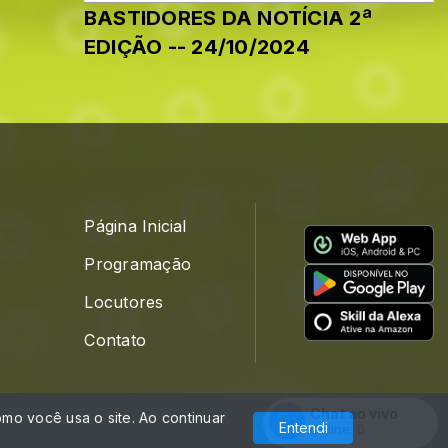
BASTIDORES DA NOTÍCIA 2ª
EDIÇÃO -- 24/10/2024
Página Inicial
Programação
Locutores
Contato
Chat ao vivo
mo você usa o site. Ao continuar
Com a tecnologia
Entendi
Online:
0