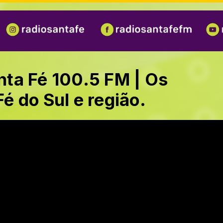
anta Fé 100.5 FM | Os
Fé do Sul e região.